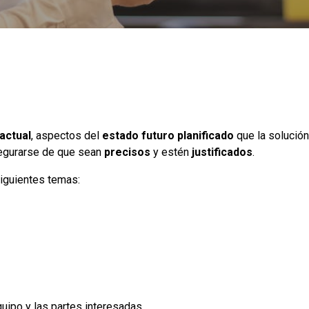
actual
, aspectos del
estado futuro planificado
que la solució
egurarse de que sean
precisos
y estén
justificados
.
siguientes temas:
uipo y las partes interesadas,