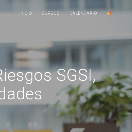
INICIO
CURSOS
CALENDARIO
iesgos SGSI,
idades