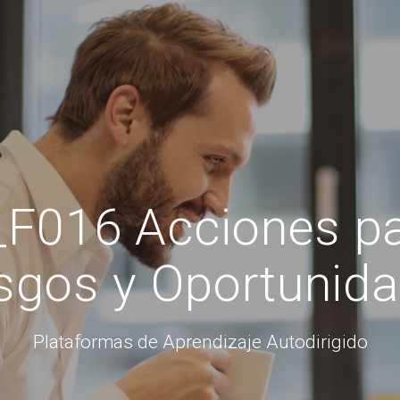
016 Acciones par
sgos y Oportunid
Plataformas de Aprendizaje Autodirigido