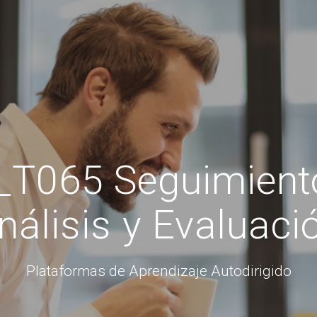
T065 Seguimiento
nálisis y Evaluaci
Plataformas de Aprendizaje Autodirigido