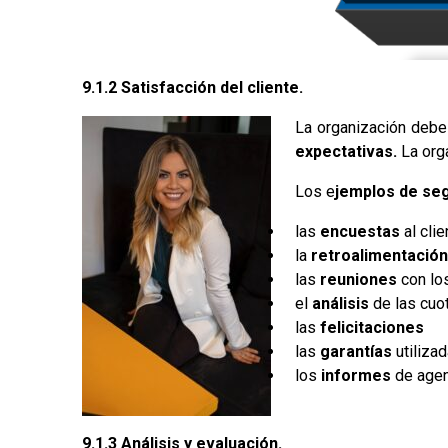
9.1.2 Satisfacción del cliente.
La organización debe 
expectativas.
La orga
Los e
jemplos de se
las
encuestas
al clie
la
retroalimentació
las
reuniones
con los
el
análisis
de las cuo
las
felicitaciones
las
garantías
utiliza
los
informes
de agen
9.1.3 Análisis y evaluación.