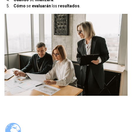
Cómo
se
evaluarán
los
resultados
.