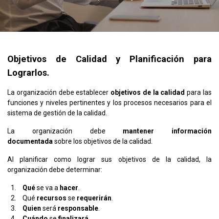
Objetivos de Calidad y Planificación para
Lograrlos.
La organización debe establecer
objetivos de la calidad
para las
funciones y niveles pertinentes y los procesos necesarios para el
sistema de gestión de la calidad.
La organización debe
mantener información
documentada
sobre los objetivos de la calidad.
Al planificar como lograr sus objetivos de la calidad, la
organización debe determinar:
Qué
se va a
hacer
.
Qué
recursos
se
requerirán
.
Quien
será
responsable
.
Cuándo
se
finalizará
.