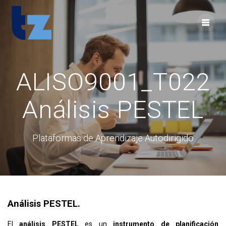
Skip
to
content
ALISO9001_T022
Análisis PESTEL
Plataformas de Aprendizaje Autodirigido
Análisis PESTEL.
El
análisis PESTEL
es un
instrumento de planificación