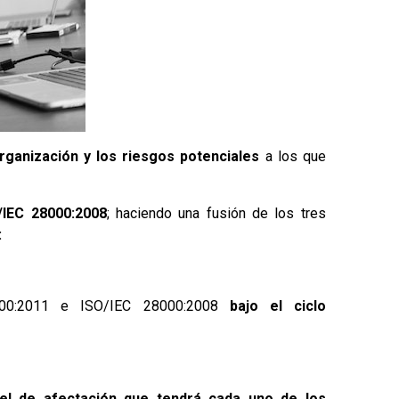
organización y los riesgos potenciales
a los que
/IEC 28000:2008
; haciendo una fusión de los tres
:
00:2011 e ISO/IEC 28000:2008
bajo el ciclo
vel de afectación que tendrá cada uno de los