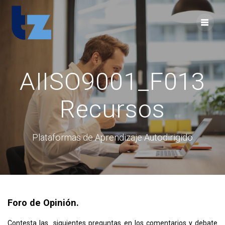
Skip
to
content
AIISO9001_F013
Recursos
Plataformas de Aprendizaje Autodirigido
Foro de Opinión.
Contesta las siguientes preguntas en los comentarios y debate