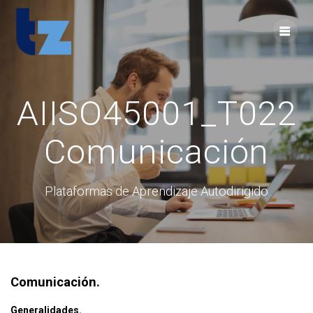
Skip
to
content
AIISO45001_T022
Comunicación
Plataformas de Aprendizaje Autodirigido
Comunicación.
Generalidades.