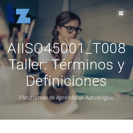
Skip
to
content
AIISO45001_T008
Taller: Términos y
Definiciones
Plataformas de Aprendizaje Autodirigido