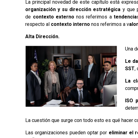
La principal novedad de este capítulo está expre
organización y su dirección estratégica
y que p
de
contexto externo
nos referimos a
tendencia
respecto al
contexto interno
nos referimos a v
alo
Alta Dirección.
Una d
Le da
SST
,
La cl
compr
ISO p
deter
La cuestión que surge con todo esto es qué hacer co
Las organizaciones pueden optar por
eliminar el 