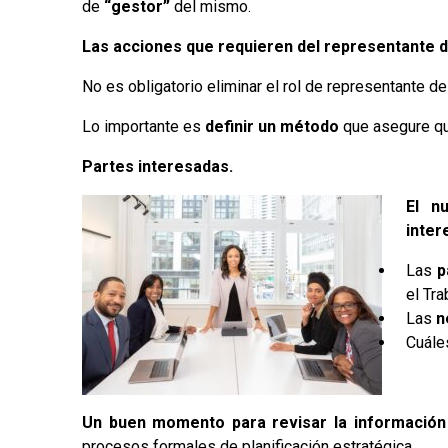
de
“gestor”
del mismo.
Las acciones que requieren del representante d
No es obligatorio eliminar el rol de representante de
Lo importante es
definir un método
que asegure que
Partes interesadas.
El n
inter
Las
p
el Tra
Las
n
Cuále
Un buen momento para revisar la información s
procesos formales de planificación estratégica.