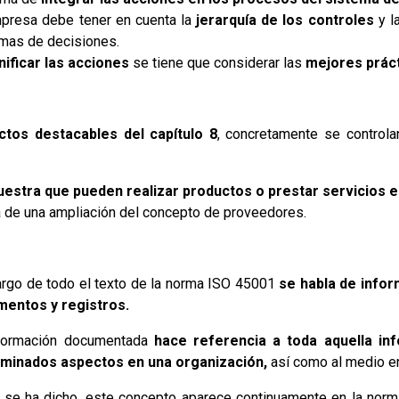
presa debe tener en cuenta la
jerarquía de los controles
y l
omas de decisiones.
nificar las acciones
se tiene que considerar las
mejores práct
tos destacables del capítulo 8
, concretamente se controla
nuestra que pueden realizar productos o prestar servicios
ta de una ampliación del concepto de proveedores.
largo de todo el texto de la norma ISO 45001
se habla de info
entos y registros.
formación documentada
hace referencia a toda aquella in
minados aspectos en una organización,
así como al medio en
se ha dicho, este concepto aparece continuamente en la nor