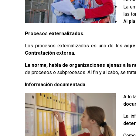
La em
las t
Al
pla
Procesos externalizados.
Los procesos externalizados es uno de los
aspec
Contratación externa
.
La norma, habla de organizaciones ajenas a la 
de procesos o subprocesos. Al fin y al cabo, se tra
Información documentada.
A lo 
docum
La in
deter
Como 