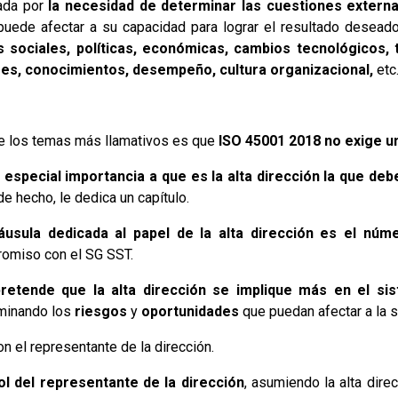
sada por
la necesidad de determinar las cuestiones externa
uede afectar a su capacidad para lograr el resultado desead
s sociales, políticas, económicas, cambios tecnológicos
res, conocimientos, desempeño, cultura organizacional,
etc
e los temas más llamativos es que
ISO 45001 2018 no exige u
 especial importancia a que es la alta dirección la que de
 de hecho, le dedica un capítulo.
áusula dedicada al papel de la alta dirección es el núm
omiso con el SG SST.
retende que la alta dirección se implique más en el si
minando los
riesgos
y
oportunidades
que puedan afectar a la s
n el representante de la dirección.
rol del representante de la dirección
, asumiendo la alta dire