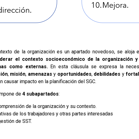
ntexto de la organización es un apartado novedoso, se aloja 
derar el contexto socioeconómico de la organización y 
rnas como externas.
En esta cláusula se expresa la nece
sión
,
misión
,
amenazas
y
oportunidades
,
debilidades
y
forta
n causar impacto en la planificación del SGC.
ompone de
4 subapartados
:
Comprensión de la organización y su contexto.
ivas de los trabajadores y otras partes interesadas
gestión de SST.