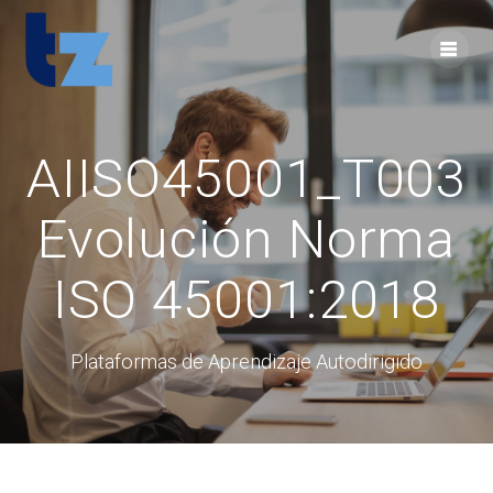
Skip
to
content
AIISO45001_T003
Evolución Norma
ISO 45001:2018
Plataformas de Aprendizaje Autodirigido