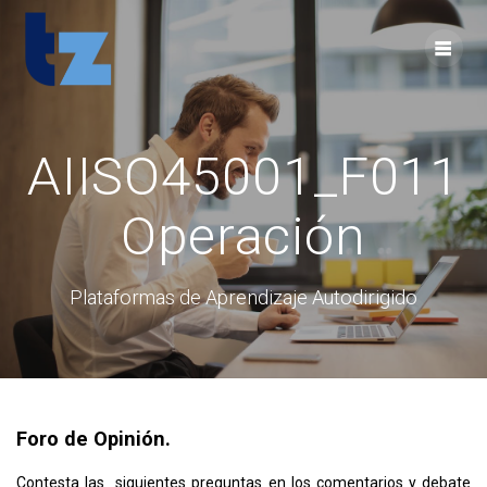
Skip
to
content
AIISO45001_F011
Operación
Plataformas de Aprendizaje Autodirigido
Foro de Opinión.
Contesta las siguientes preguntas en los comentarios y debate