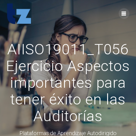
Skip
to
content
AIISO19011_T056
Ejercicio Aspectos
importantes para
tener éxito en las
Auditorías
Plataformas de Aprendizaje Autodirigido