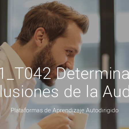
1_T042 Determinac
usiones de la Aud
Plataformas de Aprendizaje Autodirigido