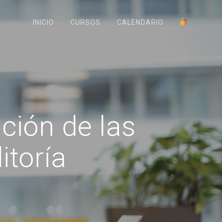
INICIO
CURSOS
CALENDARIO
ión de las
itoría