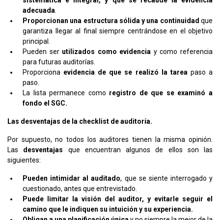
sistemática e integral, y que se recaude la evidencia
adecuada
.
Proporcionan una estructura sólida y una continuidad
que
garantiza llegar al final siempre centrándose en el objetivo
principal.
Pueden ser
utilizados como evidencia
y como referencia
para futuras auditorías.
Proporciona
evidencia de que se realizó la tarea
paso a
paso.
La lista permanece como
registro de que se examinó a
fondo el SGC.
Las desventajas de la checklist de auditoría.
Por supuesto, no todos los auditores tienen la misma opinión.
Las
desventajas
que encuentran algunos de ellos son las
siguientes:
Pueden intimidar al auditado
, que se siente interrogado y
cuestionado, antes que entrevistado.
Puede limitar la visión del
auditor, y evitarle seguir el
camino que le indiquen su intuición y su experiencia.
Obligan a una planificación única
y no siempre la mejor de la