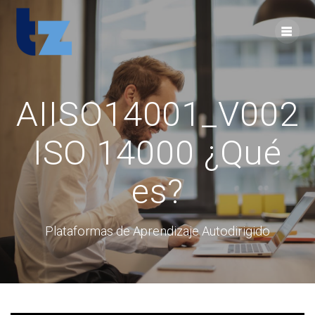
Skip
to
content
AIISO14001_V002
ISO 14000 ¿Qué
es?
Plataformas de Aprendizaje Autodirigido