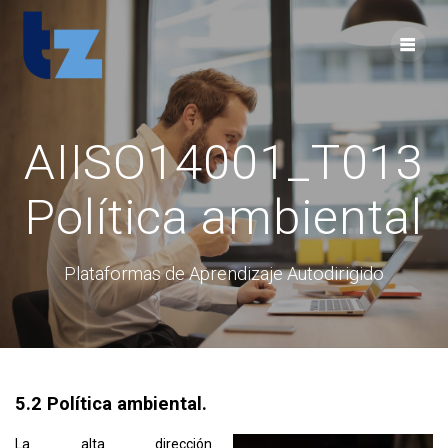
Skip
to
content
AIISO14001_T013
Política ambiental
Plataformas de Aprendizaje Autodirigido
5.2 Política ambiental.
La alta dirección