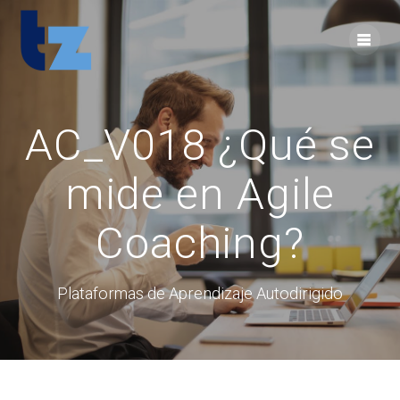
Skip
to
content
AC_V018 ¿Qué se
mide en Agile
Coaching?
Plataformas de Aprendizaje Autodirigido