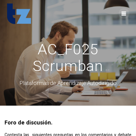
Skip
to
content
AC_F025
Scrumban
Plataformas de Aprendizaje Autodirigido
Foro de discusión.
Contesta las siguientes preguntas en los comentarios y debate