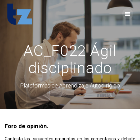
Skip
to
content
AC_F022 Ágil
disciplinado
Plataformas de Aprendizaje Autodirigido
Foro de opinión.
Contesta las siguientes preguntas en los comentarios y debate